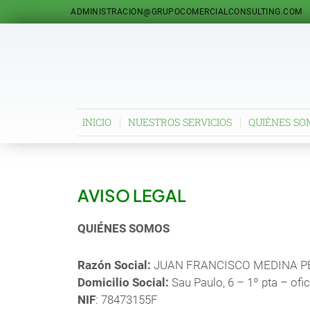
Ir
ADMINISTRACION@GRUPOCOMERCIALCONSULTING.COM
al
contenido
INICIO
NUESTROS SERVICIOS
QUIÉNES SO
AVISO LEGAL
QUIÉNES SOMOS
Razón Social:
JUAN FRANCISCO MEDINA P
Domicilio Social:
Sau Paulo, 6 – 1º pta – of
NIF
: 78473155F