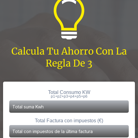
Calcula Tu Ahorro Con La
Regla De 3
Total Consumo KW
p1+p2+p3+p4+p5+p6
Total Factura con impuestos (€)